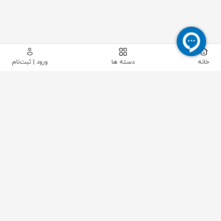
خانه
دسته ها
ورود | ثبت‌نام
پیکاتک
/
شیرآلات صنعتی
/
شیرآلات کنترلی و تجهیزات
/
لیمیت سوئیچ باکس
/
لیمیت سوئیچ باکس ضد انفجار SOLDO سری SF