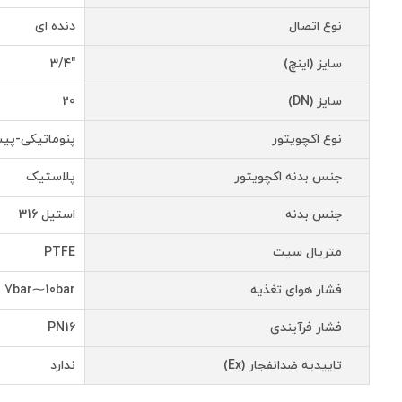
نوع اتصال
دنده ای
سایز (اینچ)
"3/4
سایز (DN)
20
نوع اکچویتور
پنوماتیکی-پی
جنس بدنه اکچویتور
پلاستیک
جنس بدنه
استیل 316
متریال سیت
PTFE
فشار هوای تغذیه
7bar⁓10bar
فشار فرآیندی
PN16
تاییدیه ضدانفجار (Ex)
ندارد