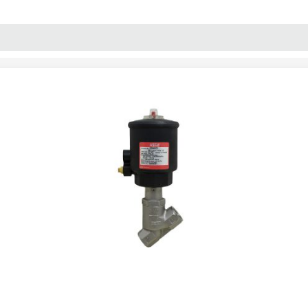
پنل آموزش
پیکامگ
تبدیل واحد
و استیل پنوماتیکی سایز "3/4