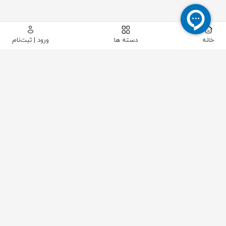
خانه
دسته ها
ورود | ثبت‌نام
پیکاتک
/
شیرآلات صنعتی
/
شیرآلات کنترلی و تجهیزات
/
لیمیت سوئیچ باکس
/
لیمیت سوئیچ باکس KGSY مدل DS300-B