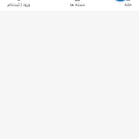
خانه
دسته ها
ورود | ثبت‌نام
پیکاتک
/
ابزار دقیق
/
فشار
/
گیج فشار
/
گیج فشار استیل برنج ویکا 6 سانت عمودی 0.6 بار