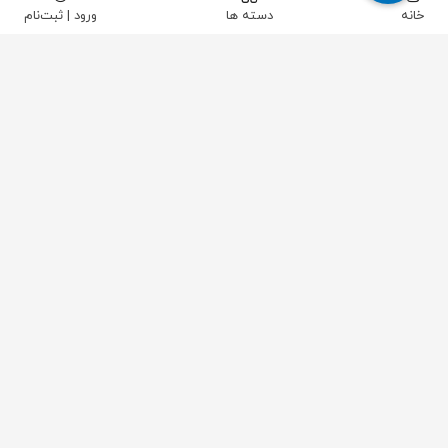
خانه
دسته ها
ورود | ثبت‌نام
پیکاتک
/
ابزار دقیق
/
فشار
/
گیج فشار
/
گیج فشار استیل بلک RTGALER صفحه 6 سانت 10 بار