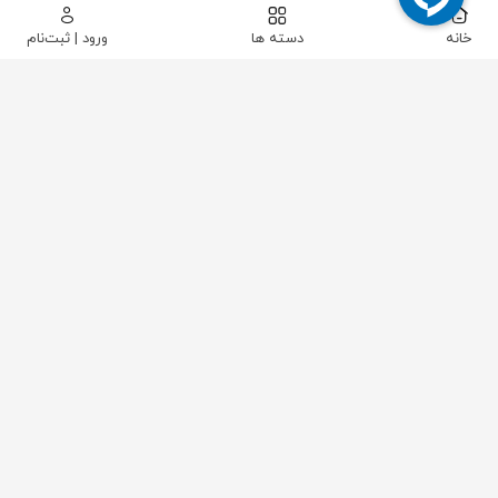
خانه
دسته ها
ورود | ثبت‌نام
پیکاتک
/
ابزار دقیق
/
فشار
/
گیج فشار
/
گیج فشار استیل بلک VDO صفحه 6 سانت روغنی 1- الی 9 بار