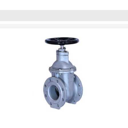
پنل آموزش
پیکامگ
تبدیل واحد
شیر فلکه کشویی PN16 زبانه فلزی میراب"12