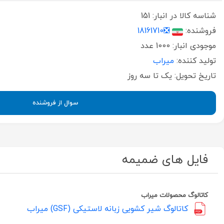
شناسه کالا در انبار:
151
فروشنده:
❎18161710
موجودی انبار:
1000 عدد
تولید کننده:
میراب
تاریخ تحویل:
یک تا سه روز
سوال از فروشنده
فایل های ضمیمه
کاتالوگ محصولات میراب
کاتالوگ شیر کشویی زبانه لاستیکی (GSF) میراب