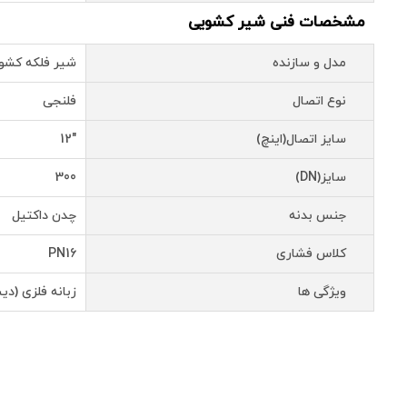
مشخصات فنی شیر کشویی
مدل و سازنده
شیر فلکه کشویی PN16 زبانه فلزی م
نوع اتصال
فلنجی
سایز اتصال(اینچ)
"12
سایز(DN)
300
جنس بدنه
چدن داکتیل
کلاس فشاری
PN16
ویژگی ها
زبانه فلزی (د