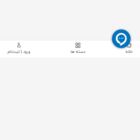
خانه
دسته ها
ورود | ثبت‌نام
پیکاتک
/
ابزار دقیق
/
شیرآلات و اتصالات ابزار دقیق
/
شیر منیفولد - شیر سوزنی - شیر نمونه برداری
/
شیر سماوری برنجی "1/2