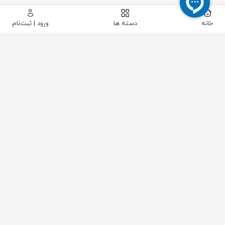
خانه
دسته ها
ورود | ثبت‌نام
پیکاتک
/
شیرآلات صنعتی
/
شیرآلات کنترلی و تجهیزات
/
اکچویتور
/
اکچویتور پنوماتیک دابل سایز 52 برند KGSY