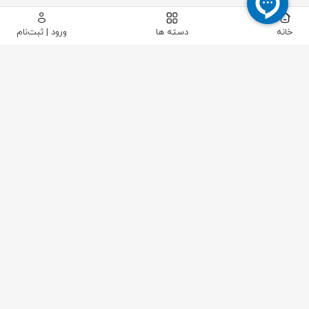
خانه
دسته ها
ورود | ثبت‌نام
پیکاتک
/
شیرآلات صنعتی
/
شیرآلات کنترلی و تجهیزات
/
اکچویتور
/
اکچویتور پنوماتیک دابل اکت سایز 83