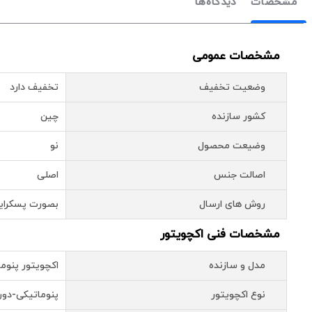
مشخصات
دیدگاه‌ها
مشخصات عمومی
وضعیت تخفیف
تخفیف دارد
کشور سازنده
چین
وضیعت محصول
نو
اصالت جنس
اصلی
روش های ارسال
بصورت پسکرای
مشخصات فنی اکچویتور
مدل و سازنده
اکچویتور پنوماتیک دا
نوع اکچویتور
پنوماتیکی-دورانی (d Pinion