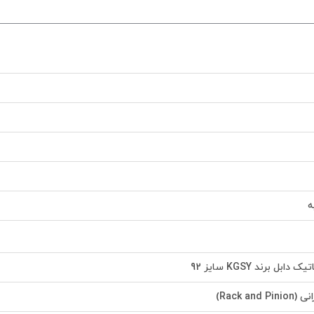
ه
بل برند KGSY سایز 92
Rack an)