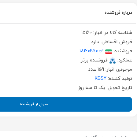
درباره فروشنده
شناسه کالا در انبار:
15160
فروش اقساطی:
دارد
فروشنده:
✅ 18160250
عملکرد:
فروشنده برتر
موجودی انبار:
159 عدد
تولید کننده:
KGSY
تاریخ تحویل:
یک تا سه روز
سوال از فروشنده