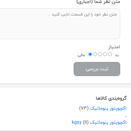
متن نظر شما (اجباری):
امتیاز:
بد
عالی
ثبت بررسی
گروه‌بندی کالاها
اکچویتور پنوماتیک
(73)
,
اکچویتور پنوماتیک kgsy
(11)