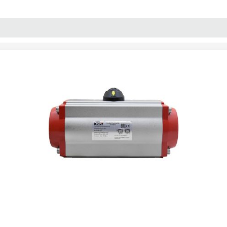
پنل آموزش
پیکامگ
تبدیل واحد
ر پنوماتیک دابل برند KGSY سایز 92