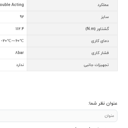
عملکرد
ouble Acting
سایز
92
گشتاور (N.m)
112.4
دمای کاری
℃60⁓℃20-
فشار کاری
8bar
تجهیزات جانبی
ندارد
عنوان نظر شما: