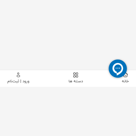
خانه
دسته ها
ورود | ثبت‌نام
پیکاتک
/
شیرآلات صنعتی
/
شیرآلات کنترلی و تجهیزات
/
لیمیت سوئیچ باکس
/
لیمیت سوئیچ باکس KGSY سری DSK-200