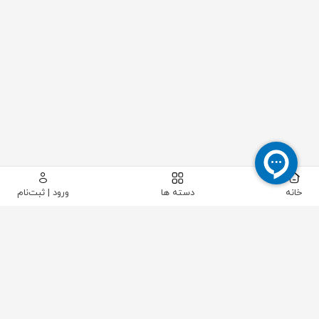
خانه
دسته ها
ورود | ثبت‌نام
پیکاتک
/
برق صنعتی
/
کابل
/
کابل آلومینیوم
/
کابل آلومینیوم 25+50*3 خراسان افشارنژاد NA2XY