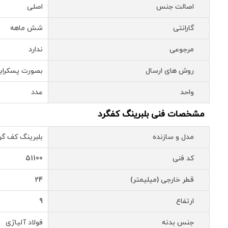
اصالت جنس
اصلی
گارانتی
شش ماهه
مرجوعی
ندارد
روش های ارسال
بصورت پسکرای
واحد
عدد
مشخصات فنی بلبرینگ کفگرد
مدل و سازنده
بلبرینگ کف گرد SKF کد 00
کد فنی
51100
قطر خارجی (میلیمتر)
24
ارتفاع
9
جنس بدنه
فولاد آلیاژی