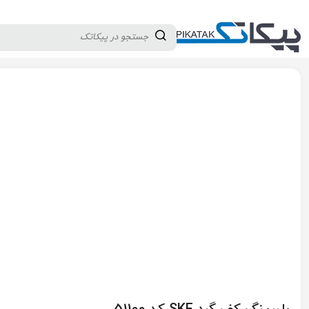
دسته بندی کالاها
تولید کنندگان
ثبت نام تامین کننده
پیکاتک
/
قطعات صنعتی
/
بلبرینگ
/
بلبرینگ کفگرد
/
بلبرینگ کف گرد SKF کد 51100