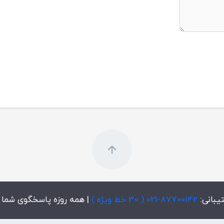
یبانی:
87700142-021 ( 30 خط ویژه )
| همه روزه پاسخگوی شما