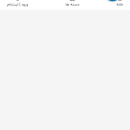
خانه
دسته ها
ورود | ثبت‌نام
پیکاتک
/
سایر تجهیزات صنعتی
/
سیستم اعلان حریق F&G
/
دتکتور
/
دتکتور گاز مونوکسید کربن (Co)