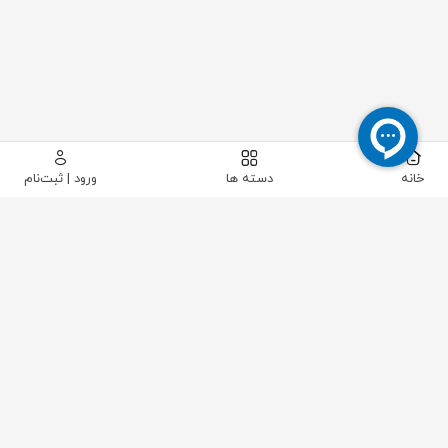
خانه
دسته ها
ورود | ثبت‌نام
پیکاتک
/
تجهیزات تست و اندازه گیری
/
الکترونیک
/
منبع تغذیه
/
منبع تغذیه OMCH MDR-100-24