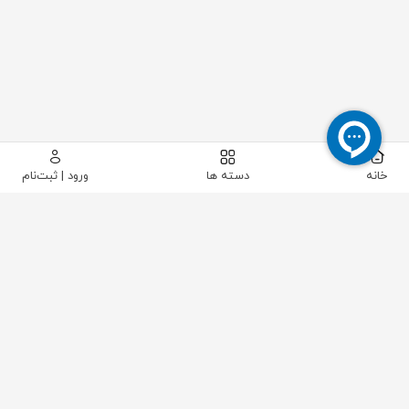
خانه
دسته ها
ورود | ثبت‌نام
پیکاتک
/
سایر تجهیزات صنعتی
/
قطعات متفرقه
/
سنسور مجاورت القایی (ALJ18A3-8-ZP1/PNP-NO)