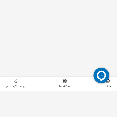
خانه
دسته ها
ورود | ثبت‌نام
پیکاتک
/
سایر تجهیزات صنعتی
/
قطعات متفرقه
/
سنسور نوری E3F-DS10P1