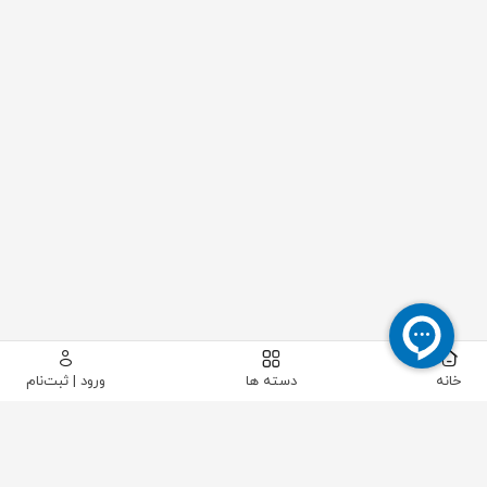
خانه
دسته ها
ورود | ثبت‌نام
پیکاتک
/
ابزار دقیق
/
دما
/
سنسور RTD
/
سنسور دمای کانالی با خروجی جریانی دو سیمه (۴ تا ۲۰mA)