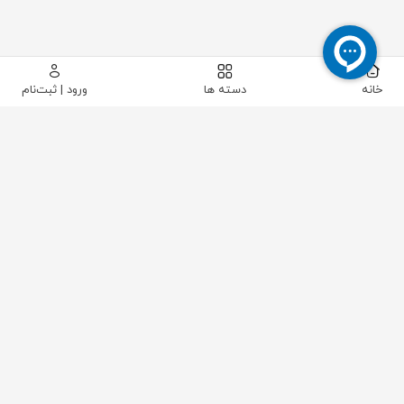
خانه
دسته ها
ورود | ثبت‌نام
پیکاتک
/
شیرآلات صنعتی
/
شیرآلات پایپینگ
/
شیر کشویی (دروازه ای)
/
شیر فلکه کشویی PN16 زبانه لاستیکی میراب "6