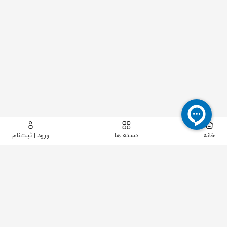
خانه
دسته ها
ورود | ثبت‌نام
پیکاتک
/
ابزار دقیق
/
شیرآلات و اتصالات ابزار دقیق
/
شیر منیفولد - شیر سوزنی - شیر نمونه برداری
/
منیفولد 5 شیره ویکا