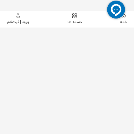
خانه
دسته ها
ورود | ثبت‌نام
پیکاتک
/
تجهیزات تست و اندازه گیری
/
الکترونیک
/
مولتی متر
/
آمپرمتر فلکسی یونیتی مدل UNI-T UT281A