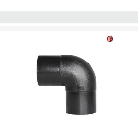
پنل آموزش
پیکامگ
تبدیل واحد
 جوشی 90 درجه پلــی ران 125