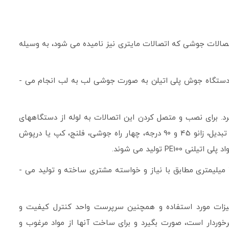
تصالات جوشی که اتصالات مایتری نیز نامیده می ­شود، به وسیله
دلیل نامگذاری اتصالات جوشی پلی ­اتیلن بدین نام این است که اتصال تمامی این اتصالات پلی­ اتیلنی به وسیله دستگاه بات فیوژن و دستگاه جوش پلی اتیلن به صورت جوشی لب به لب انجام می ­
. برای نصب و متصل کردن این اتصالات به لوله از دستگاه­های
جوش لب به لب الکتروفیوژن و بات­­فیوژن استفاده می ­شود. از انواع اتصالات جوشی پلی ­اتیلن می ­توان به سه راهی، سه راهی تبدیل، تبدیل، زانو 45 و 90 درجه، چهار راه جوشی، فلنج، کپ یا درپوش
این محصولات از ابعاد مختلف و متنوعی نیز برخوردار هستند. به صورت معمول اتصالات جوشی پلی­ اتیلن در ابعاد 32 میلی­متری تا 400 میلیمتری مطابق با نیاز و خواسته مشتری ساخته و تولید می ­
تجهیزات مورد استفاده و همچنین سرپرست واحد کنترل کیفیت و
برخوردار است، صورت بگیرد و برای ساخت آن­ها از مواد مرغوب و