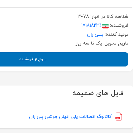
شناسه کالا در انبار:
3078
فروشنده:
❕17181823
تولید کننده:
پلــی ران
تاریخ تحویل:
یک تا سه روز
سوال از فروشنده
فایل های ضمیمه
کاتالوگ اتصالات پلی اتیلن جوشی پلی ران