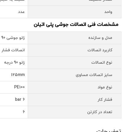
واحد
عدد
مشخصات فنی اتصالات جوشی پلی اتیلن
مدل و سازنده
زانو جوشی 90 درجه سایز 125 پلــی ران
کاربرد اتصالات
اتصالات فشار 
نوع اتصالات
زانو 90 درجه
سایز اتصالات مساوی
125mm
نوع مواد
PE100
فشار کار
6 bar
تعداد در کارتن
6
توضیحات