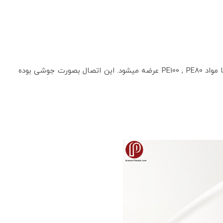
زانو 90 درجه جوشی پلی اتیلن از اتصالات پرکاربرد در خطوط لوله پلی اتیلن بوده است که در زاویه 90 درجه گردش و در فشار 6-10-16 بار با مواد PE100 , PE80 عرضه میشود. این اتصال بصورت جوشی بوده