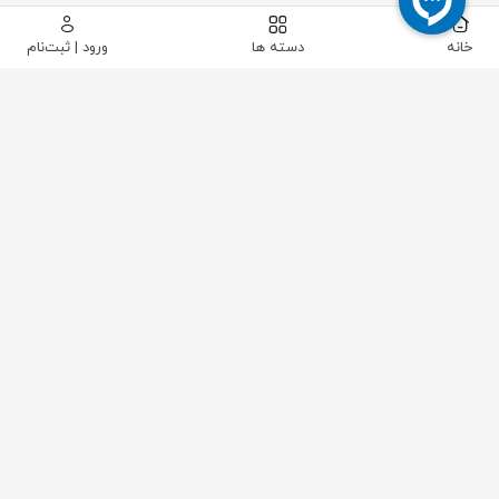
خانه
دسته ها
ورود | ثبت‌نام
پیکاتک
/
شیرآلات صنعتی
/
شیرآلات پایپینگ
/
شیر کشویی (دروازه ای)
/
شیر کشویی برنجی "1/2 سنگین سیم ایتالیا