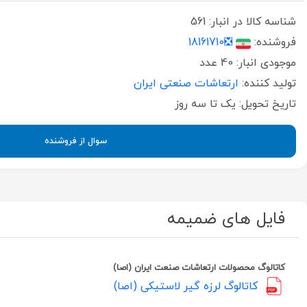
شناسه کالا در انبار:
561
فروشنده:
❎18161710
موجودی انبار:
40 عدد
تولید کننده:
ارتعاشات صنعتی ایران
تاریخ تحویل:
یک تا سه روز
سوال از فروشنده
فایل های ضمیمه
کاتالوگ محصولات ارتعاشات صنعت ایران (اصا)
کاتالوگ لرزه گیر لاستیکی (اصا)