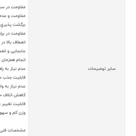
مقاومت در سی
مقاومت و عدم
برگشت پذيري د
مقاومت در براب
انعطاف بالا در
جابجایی و انعط
انجام همزمان 
سایر توضیحات
عدم نیاز به راهنما
قابلیت جذب ص
عدم نیاز به وا
کاهش اتلاف حر
قابلیت تغییر ش
وزن کم و سهو
مشخصات فنی: