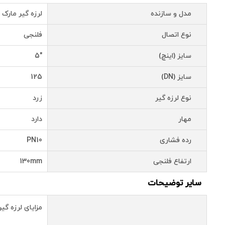
مدل و سازنده
لرزه گیر مارک زرد 10 بار فشار شرکت ارتعاشات 
نوع اتصال
فلنجی
سایز (اینچ)
"5
سایز (DN)
125
نوع لرزه گیر
زرد
مهار
دارد
رده فشاری
PN10
ارتفاع فلنجی
130mm
سایر توضیحات
مزایای لرزه گی