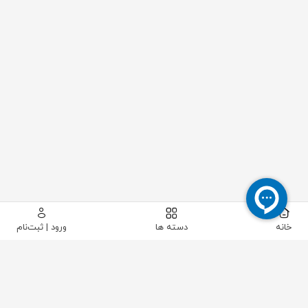
خانه
دسته ها
ورود | ثبت‌نام
پیکاتک
/
لوله و اتصالات
/
لرزه گیر
/
لرزه گیر لاستیکی
/
لرزه گیر PN16 زرد "4 اصا