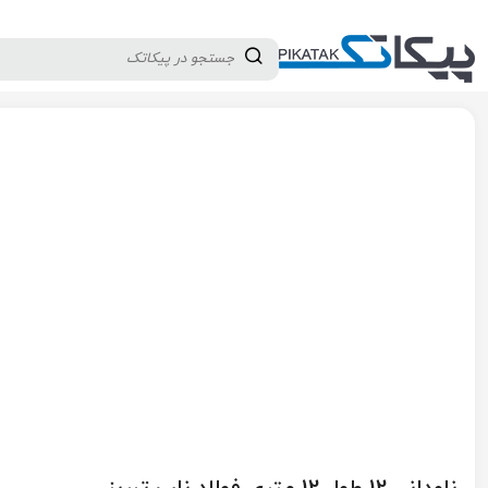
دسته بندی کالاها
تولید کنندگان
ثبت نام تامین کننده
پیکاتک
/
آهن الات
/
نبشی و ناودانی
/
ناودانی
/
ناودانی 12 طول 12 متری فولاد ناب تبریز