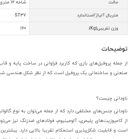
حالت
شاخه 12 متری
متریال آلیاژ/استاندارد
ST37
وزن تقریبی(Kg)
160
توضیحات
از جمله پروفیل‌های بازی که کاربرد فراوانی در ساخت پایه و قاب
صنعتی و ساختمانی یک پروفیل است که از نظر شکل هندسی شبیه U انگلیسی است. سطح مقطع ناودانی از یک جان به صورت افقی و دو بال به صورت عمودی تشکیل 
ناودانی چیست؟
ناودانی جنس‌های مختلفی دارد که از جمله می‌توان به نوع گالوانی
از کامپوزیت‌های پلیمری، آلومینیوم، فولادهای ضدزنگ نیز می‌
است و قابلیت شکل‌پذیری استحکام تقریبا بالایی دارد. بیشترین