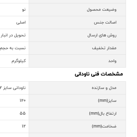
وضیعت محصول
نو
اصالت جنس
اصلی
روش های ارسال
تحویل در انبار 
مقدار تخفیف
نسبت به حجم 
واحد
کیلوگرم
مشخصات فنی ناودانی
مدل و سازنده
ناودانی سایز 12 شاخه 12متری فولاد ناب تبریز
سایز(mm)
120
ارتفاع بال(mm)
55
ضخامت(mm)
12