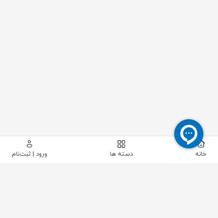
خانه
دسته ها
ورود | ثبت‌نام
پیکاتک
/
ابزار دقیق
/
سطح
/
سوئیچ سطح
/
لول سوئیچ دیاپازونی اندرس هاوزر مدل FTM30