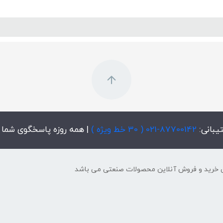
پنل آموزش
پیکامگ
تبدیل واحد
یبانی:
87700142-021 ( 30 خط ویژه )
| همه روزه پاسخگوی شما
 خرید و فروش آنلاین محصولات صنعتی می باشد