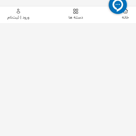
خانه
دسته ها
ورود | ثبت‌نام
WEIKE
شرکت WEIKE
یک تولید کننده حرفه ای برای انواع ابزار با کیفیت بالا در
چین قرار گرفته است که در طراحی و ساخت
گیج فشار
و
دماسنج، تنظیم کننده و گیج تایر دیجیتال تخصص دارد. همه