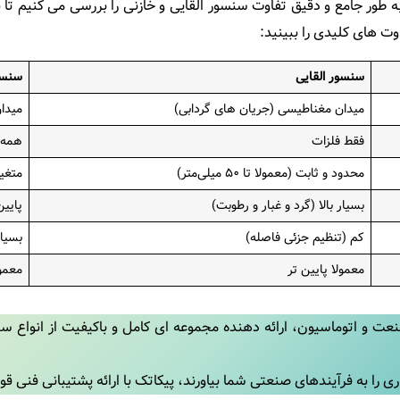
‌ طور جامع و دقیق تفاوت سنسور القایی و خازنی را بررسی می‌ کنیم تا با 
وت های کلیدی را ببینید:
سنسور القایی
سنسو
میدان مغناطیسی (جریان‌ های گردابی)
میدان
فقط فلزات
همه م
محدود و ثابت (معمولا تا ۵۰ میلی‌متر)
متغیر
بسیار بالا (گرد و غبار و رطوبت)
پایی
کم (تنظیم جزئی فاصله)
بسیار
معمولا پایین‌ تر
معمول
 اتوماسیون، ارائه‌ دهنده مجموعه‌ ای کامل و باکیفیت از انواع سنسو
 را به فرآیندهای صنعتی شما بیاورند، پیکاتک با ارائه پشتیبانی فنی قو