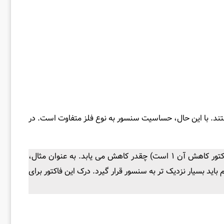
ند. با این حال، حساسیت سنسور به نوع فلز متفاوت است. در
فاکتور کاهش نشان می‌ دهد که فاصله سنجش نامی برای فلزات مختلف نسبت به فلز استاندارد (معمولا فولاد ملایم یا Fe360 که فاکتور کاهش آن ۱ است) چقدر کاهش می‌ یابد. به عنوان مثال،
 تا ۰.۷)، به این معنی که برای تشخیص آن‌ ها، جسم باید بسیار نزدیک‌ تر به سنسور قرار گیرد. درک این فاکتور برای