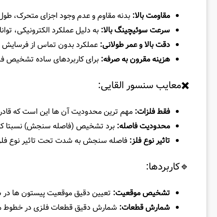
مقاومت بالا:
بدنه مقاوم و عدم وجود اجزای متحرک، طول ع
سرعت سوئیچینگ بالا:
به دلیل عملکرد الکترونیکی، توا
دقت بالا و عمر طولانی:
عملکرد بدون تماس از فرسایش مکا
هزینه مقرون‌ به‌ صرفه:
برای کاربردهای ساده تشخیص فلز،
✖️معایب سنسور القایی:
فقط فلزات:
مهم‌ ترین محدودیت آن‌ ها این است که قادر
محدودیت فاصله:
برد تشخیص (فاصله سنجش) نسبتا کوتاهی
تاثیر نوع فلز:
فاصله سنجش به شدت تحت تاثیر نوع فلز هد
🔹کاربردها:
تشخیص موقعیت:
تعیین دقیق موقعیت پیستون‌ ها در س
شمارش قطعات:
شمارش دقیق قطعات فلزی در خطوط مونتاژ