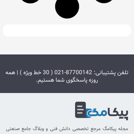
تلفن پشتیبانی: 87700142-021 ( 30 خط ویژه ) | همه
وزه پاسخگوی شما هستیم.
دریافت
شبکه
خبرنامه
های
اجتماعی
برای
رجع تخصصی دانش فنی و وبلاگ جامع صنعتی