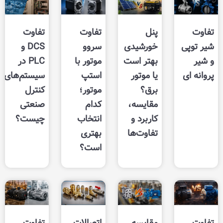
پنل
تفاوت
تفاوت
خورشیدی
سروو
DCS و
بهتر است
موتور با
PLC‌ در
یا موتور
استپ
سیستم‌های
برق؟
موتور؛
کنترل
مقایسه،
کدام
صنعتی
کاربرد و
انتخاب
چیست؟
تفاوت‌ها
بهتری
است؟
مقایسه
اتصالات
تفاوت