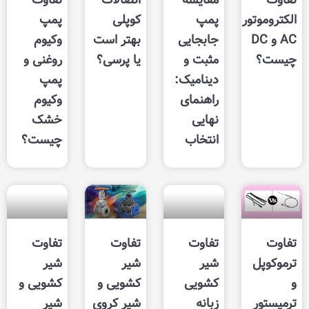
پمپ
کوپلی
پمپ
جابجایی
بهتر است
وکیوم
مثبت و
یا پرسی؟
روغنی و
دینامیک:
پمپ
راهنمای
وکیوم
نهایی
خشک
انتخاب
چیست؟
تفاوت
تفاوت
تفاوت
شیر
شیر
شیر
کشویی
کشویی و
کشویی و
زبانه
شیر کروی
شیر