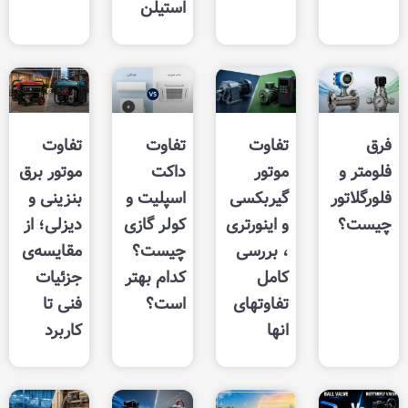
استیلن
تفاوت
تفاوت
تفاوت
موتور
داکت
موتور برق
گیربکسی
اسپلیت و
بنزینی و
و اینورتری
کولر گازی
دیزلی؛ از
، بررسی
چیست؟
مقایسه‌ی
کامل
کدام بهتر
جزئیات
تفاوتهای
است؟
فنی تا
انها
کاربرد