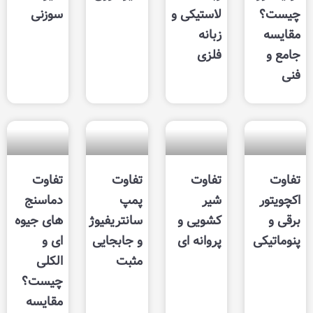
لاستیکی و
سوزنی
زبانه
فلزی
تفاوت
تفاوت
تفاوت
شیر
پمپ
دماسنج
کشویی و
سانتریفیوژ
های جیوه
پروانه ای
و جابجایی
ای و
مثبت
الکلی
چیست؟
مقایسه