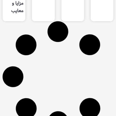
مزایا و
معایب