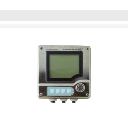
پنل آموزش
پیکامگ
تبدیل واحد
ترهای شیمیایی
/
ترانسمیتر آنالایزر تک کاناله اندرس هاوزر CM42