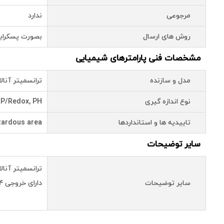
مرجوعی
ندارد
روش های ارسال
بصورت پسکرای
مشخصات فنی پارامترهای شیمیایی
مدل و سازنده
ترانسمیتر آنالایزر تک کانال
نوع اندازه گیری
ORP/Redox, PH 
تاییدیه ها و استانداردها
ardous area
سایر توضیحات
ترانسمیتر آنالایزر PH/ORP اندرس هاوز
سایر توضیحات
دارای خروجی 4 تا 20 میلی آمپر هارت