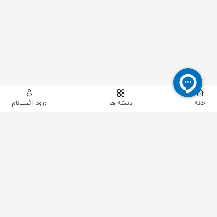
خانه
دسته ها
ورود | ثبت‌نام
پیکاتک
/
شیرآلات صنعتی
/
شیرآلات کنترلی و تجهیزات
/
اکچویتور
/
اکچویتور پنوماتیک فنر برگشتی الوماتیک مدل ES40