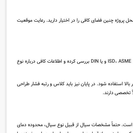
محل پروژه چنین فضای کافی را در اختیار دارید. رعایت موقعیت
کنترل نوع اتصال برای جلوگیری از نشتی و اطمینان از عملکرد صحیح شیر بسیار حیاتی است. حتماً استاندارد طراحی فلنج را مطابق با ISD، ASME و یا DIN بررسی کرده و اطلاعات کافی درباره نوع
، ولی ممکن است در شرایط خاص از فلنج‌های FF یا RTJ برای تحمل فشار بسیار بالا استفاده شود. در پایان نیز باید کلاس و رتبه فشار طراحی
اً تخصصی دارند.
ه است. حتماً مشخصات سیال از قبیل نوع سیال، محدوده دمای