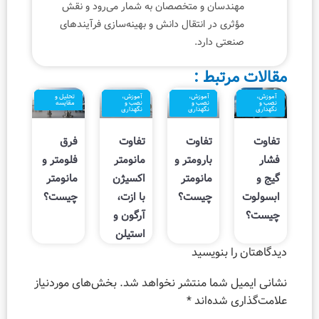
دسان و متخصصان به شمار می‌‌رود و نقش
ی در انتقال دانش و بهینه‌سازی فرآیندهای
تی دارد.
تبط :
آموزش،
آموزش،
تحلیل و
نصب و
نصب و
مقایسه
نگهداری
نگهداری
تفاوت
تفاوت
فرق
بارومتر و
مانومتر
فلومتر و
مانومتر
اکسیژن
مانومتر
چیست؟
با ازت،
چیست؟
آرگون و
استیلن
 بنویسید
 شما منتشر نخواهد شد.
بخش‌های موردنیاز
شده‌اند
*