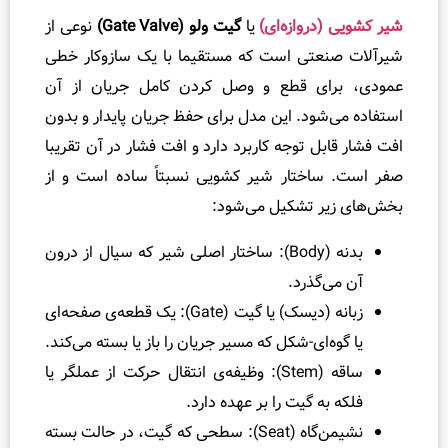
و
روازه‌ای)
یا
گیت ولو (Gate Valve)
نوعی از
ا
تی است که مستقیما با یک سازوکار خطی
گ
ی قطع و وصل کردن کامل جریان از آن
ی
ود. این مدل برای حفظ جریان پایدار و بدون
ر
ل توجه کاربرد دارد و افت فشار در آن تقریبا
ی
ختار شیر کشویی نسبتاً ساده است و از
،
 تشکیل می‌شود:
ت
ن
بدنه (Body): ساختار اصلی شیر که سیال از درون
ظ
گذرد.
ی
م
زبانه (دیسک) یا گیت (Gate): یک قطعه‌ی صفحه‌ای
و
ای-شکل که مسیر جریان را باز یا بسته می‌کند.
ت
ساقه (Stem): وظیفه‌ی انتقال حرکت از عملگر یا
س
 گیت را بر عهده دارد.
ت
نشیمن‌گاه (Seat): سطحی که گیت، در حالت بسته
ش