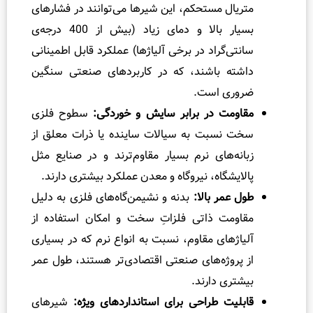
 مستحکم، این شیرها می‌توانند در فشارهای
شیر کشویی چی
بسیار بالا و دمای زیاد (بیش از 400 درجه‌ی
شیر کشویی زبانه لاستیکی (
گراد در برخی آلیاژها) عملکرد قابل اطمینانی
شیر کشویی زبانه فلزی (ed
 باشند، که در کاربردهای صنعتی سنگین
 است.
مقایسه شیر کشوی
 در برابر سایش و خوردگی:
سطوح فلزی
روش انتخاب شی
بت به سیالات ساینده یا ذرات معلق از
جمع‌بندی
های نرم بسیار مقاوم‌ترند و در صنایع مثل
سوالات متداول
گاه، نیروگاه و معدن عملکرد بیشتری دارند.
ر بالا:
بدنه و نشیمن‌گاه‌های فلزی به دلیل
 ذاتی فلزاتِ سخت و امکان استفاده از
ای مقاوم، نسبت به انواع نرم که در بسیاری
ژه‌های صنعتی اقتصادی‌تر هستند، طول عمر
 دارند.
 طراحی برای استانداردهای ویژه:
شیرهای