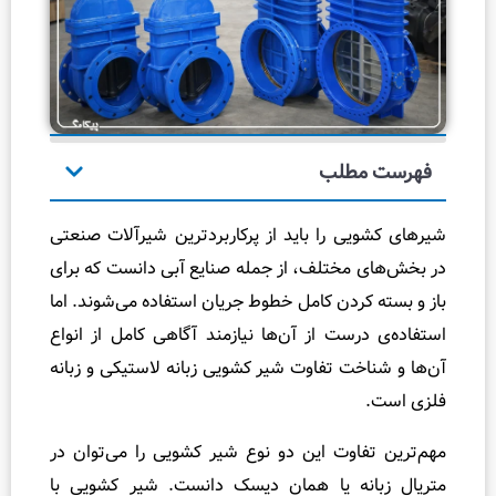
ک
ال
ی
ب
ر
ه
طلب
ک
ر
 را باید از پرکاربردترین شیرآلات صنعتی
د
مختلف، از جمله صنایع آبی دانست که برای
ن
ردن کامل خطوط جریان استفاده می‌شوند. اما
و
ست از آن‌ها نیازمند آگاهی کامل از انواع
ت
ت تفاوت شیر کشویی زبانه لاستیکی و زبانه
ن
ظ
ی
اوت این دو نوع شیر کشویی را می‌توان در
م
نه یا همان دیسک دانست. شیر کشویی با
پ