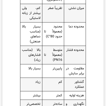
 نشتی
تقریباً صفر
کم، ولی
بیشتر از زبانه
لاستیکی
ه دما
محدود
بسیار بالا
(معمولاً تا
(مناسب
حدود 80°C)
دماهای
صنعتی)
ه فشار
متوسط
بالا (مناسب
(معمولاً تا
فشارهای
PN16)
زیاد)
مت در
پایین‌تر
بسیار بالا
 سایش
ر
کم
زیاد
د
اولیه
کمتر
بیشتر
اری و
ساده‌تر
تخصصی‌تر