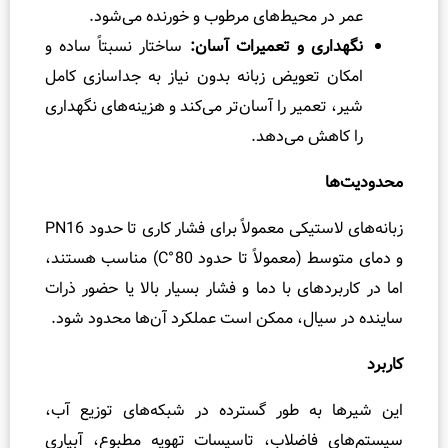
ا
 محیط‌های مرطوب و خورنده می‌شود.
ی
ی و تعمیرات آسان:
ساختار نسبتاً ساده و
ف
تعویض زبانه بدون نیاز به جداسازی کامل
ن
عمیر را آسان‌تر می‌کند و هزینه‌های نگهداری
ی
ش می‌دهد.
ش
ن
ا
س
زبانه‌های لاستیکی معمولاً برای فشار کاری تا حدود PN16
ا
و دمای متوسط (معمولاً تا حدود 80 °C) مناسب هستند،
ی
دهای با دما و فشار بسیار بالا یا حضور ذرات
ی
یال، ممکن است عملکرد آن‌ها محدود شود.
و
ا
ش
ر
به طور گسترده در شبکه‌های توزیع آب،
و
فاضلاب، تاسیسات تهویه مطبوع، آبیاری