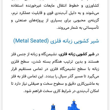
گ
طوط انتقال مایعات غیرخورنده استفاده
س
 دلیل آب‌بندی قوی و قابلیت عملکرد نرم،
ک
وبی برای بسیاری از پروژه‌های صنعتی و
ت
شمار می‌روند.
ت
ف
ه فلزی (Metal Seated)
ا
و
 زبانه فلزی
، نشیمن‌گاه و زبانه از جنس فلز
ت
ین ترتیب هنگام بسته شدن، سطح فلزی
ر
ح نشیمن‌گاه فلزی در تماس مستقیم قرار
ی
ل
سیر گذر سیال را ببندد. این تماس فلز به فلز
ی
ی دقیق و سطوح سخت و صیقلی نیاز دارد تا
ف
دی در شرایط کاری سخت فراهم شود.
و
ل
و