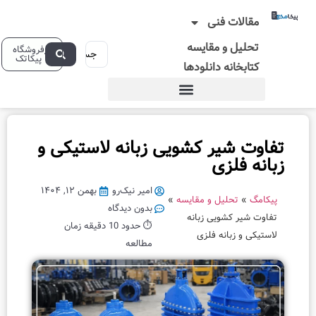
 فنی
و مقایسه
فروشگاه
پیکاتک
ه دانلودها
جدیدترین
یر کشویی زبانه لاستیکی و
مطالب
زی
آ
م
امیر نیک‌رو
بهمن ۱۲, ۱۴۰۴
یل و مقایسه
»
و
بدون دیدگاه
ویی زبانه
ز
⏱️ حدود 10 دقیقه زمان
نه فلزی
ش
مطالعه
ج
ا
م
ع