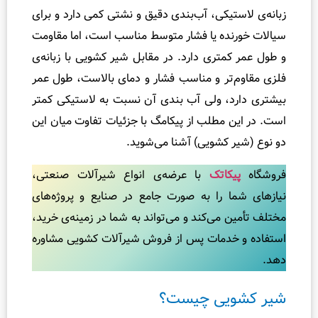
ر
یکی، آب‌بندی دقیق و نشتی کمی دارد و برای
ش
ده یا فشار متوسط مناسب است، اما مقاومت
ر
تری دارد. در مقابل شیر کشویی با زبانه‌ی
ت
تر و مناسب فشار و دمای بالاست، طول عمر
را
، ولی آب‌ بندی آن نسبت به لاستیکی کمتر
ن
مطلب از پیکامگ با جزئیات تفاوت میان این
س
م
کشویی) آشنا می‌شوید.
ی
کاتک
با عرضه‌ی انواع شیرآلات صنعتی،
ت
 را به صورت جامع در صنایع و پروژه‌های
ر
می‌کند و می‌تواند به شما در زمینه‌ی خرید،
آ
دمات پس از فروش شیرآلات کشویی مشاوره
م
و
ز
یی چیست؟
ش
ه