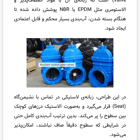
 است که زبانه‌ی آن با مواد انعطاف‌پذیر و
را
الاستومری مثل EPDM یا NBR پوشش داده شده تا
ه
شدن، آب‌بندی بسیار محکم و قابل اعتمادی
ن
م
ا
ی
ن
ص
ب
ت
ف
، زبانه‌ی لاستیکی در تماس با نشیمن‌گاه
ا
و
قرار می‌گیرد و به‌صورت الاستیک درزهای کوچک
ت
پر می‌کند. بدین ترتیب آب‌بندی کامل حتی
و
ه سطوح دقیقاً صاف نباشند، امکان‌پذیر
ا
ش