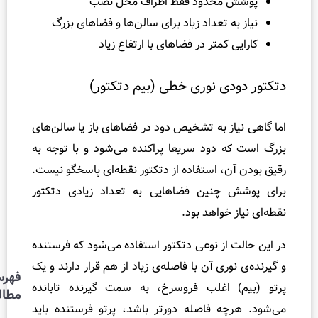
محدود فقط اطراف محل نصب
و
 تعداد زیاد برای سالن‌ها و فضاهای بزرگ
س
کمتر در فضاهای با ارتفاع زیاد
ی
ف
ت
ی نوری خطی (بیم دتکتور)
ی
و
ز به تشخیص دود در فضاهای باز یا سالن‌های
ل
 دود سریعا پراکنده می‌شود و با توجه به
و
، استفاده از دتکتور نقطه‌ای پاسخگو نیست.
چ
چنین فضاهایی به تعداد زیادی دتکتور
ی
خواهد بود.
س
ت
از نوعی دتکتور استفاده می‌شود که فرستنده
؟
ری آن با فاصله‌ی زیاد از هم قرار دارند و یک
فهرست
 اغلب فروسرخ، به سمت گیرنده تابانده
مطالب
ه فاصله دورتر باشد، پرتو فرستنده باید