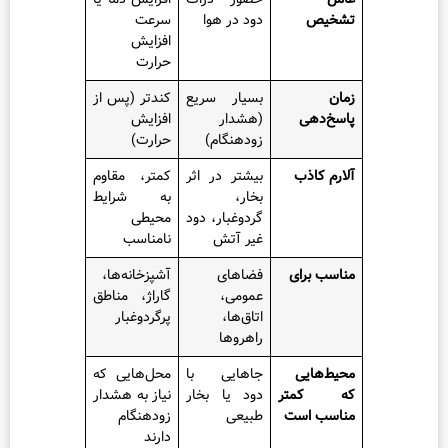
ص
دود در هوا
سرعت
افزایش
حرارت
بسیار سریع
کندتر (پس از
دهی
(هشدار
افزایش
زودهنگام)
حرارت)
کاذب
بیشتر در اثر
کمتر، مقاوم
بخار،
به شرایط
گردوغبار، دود
محیطی
غیر آتش
نامناسب
 برای
فضاهای
آشپزخانه‌ها،
عمومی،
گاراژ، مناطق
اتاق‌ها،
پرگردوغبار
راهروها
هایی
جاهایی با
محل‌هایی که
کمتر
دود یا بخار
نیاز به هشدار
ب است
طبیعی
زودهنگام
دارند