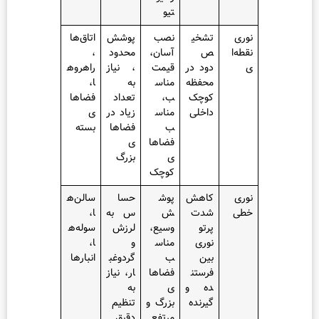
تیو
تشخی
نصب
پوشش
اتاق‌ها
ص
آسان،
محدود
،
دود در
قیمت
، نیاز
راهروه
محفظه
مناس
به
ا،
کوچک
ب،
تعداد
فضاها
داخلی
مناس
زیاد در
ی
ب
فضاها
بسته
فضاها
ی
ی
بزرگ
کوچک
کاهش
پوش
حسا
سالن‌ه
شدت
ش
س به
ا،
پرتو
وسیع،
لرزش
سوله‌ه
نوری
مناس
و
ا،
بین
ب
گردوغب
انبارها
فرستن
فضاها
ار، نیاز
ده و
ی
به
گیرنده
بزرگ و
تنظیم
مرتفع
دقیق