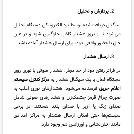
را
 و تحلیل
ه
ن
ت‌شده توسط برد الکترونیکی دستگاه تحلیل
م
ز بروز هشدار کاذب جلوگیری شود و در عین
ا
ی
واقعی دود، برای ارسال هشدار آماده باشد.
ن
هشدار
ص
ب
ن دود از حد مجاز، هشدار صوتی یا نوری روی
ت
 یا یک سیگنال هشدار به
مرکز کنترل سیستم
ف
رستاده می‌شود. هشدارهای نوری اغلب به
ا
قرمز چشمک‌زن و هشدارهای صوتی شامل
و
ا آژیر با صدای بلند هستند. در برخی
ت
ی امکان ارسال هشدار به مراکز امدادی
و
ا
انی و اورژانس هم وجود دارد.
ش