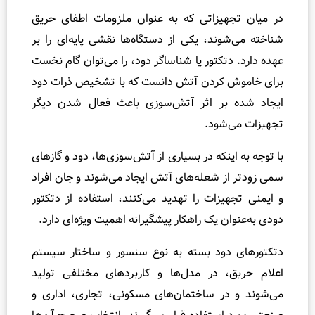
و
یزاتی که به عنوان ملزومات اطفای حریق
ا
ند، یکی از دستگاه‌ها نقشی پایه‌ای را بر
گ
تکتور یا شناساگر دود، را می‌توان گام نخست
ی
کردن آتش دانست که با تشخیص ذرات دود
ر
بر اثر آتش‌سوزی باعث فعال شدن دیگر
ی
شود.
،
ت
نکه در بسیاری از آتش‌سوزی‌ها، دود و گازهای
ن
 شعله‌های آتش ایجاد می‌شوند و جان افراد
ظ
زات را تهدید می‌کنند، استفاده از دتکتور
ی
م
 یک راهکار پیشگیرانه اهمیت ویژه‌ای دارد.
و
ود بسته به نوع سنسور و ساختار سیستم
ت
 در مدل‌ها و کاربردهای مختلفی تولید
س
ت
ر ساختمان‌های مسکونی، تجاری، اداری و
ش