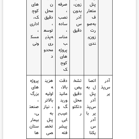
پنل
زون،
صرفه
ن
های
متعار
بدون
،
محل
کوچ
ف
آدر
نصب
دقیق
ک،
به‌صو
س
ساده
،
اداری
رت
دقیق
،
توسع
،
زون‌ب
مناس
ه‌پذی
مسک
ندی
ب
ری
ونی
پروژه‌
محدو
های
د
کوچ
ک
اتصا
تشخ
دقت
هزین
پروژه‌
ل به
یص
بالا،
ه
های
پنل
دقیق
مانیت
اولیه
بزرگ
آدر
محل
ورین
بالاتر
،
س‌پذ
دتکتو
گ و
، نیاز
صنعت
یر با
ر
عیب‌ی
به
ی،
آدر
ابی
پنل
بیمار
س
پیشر
تخص
ستان‌
یکتا
فته
صی
ها