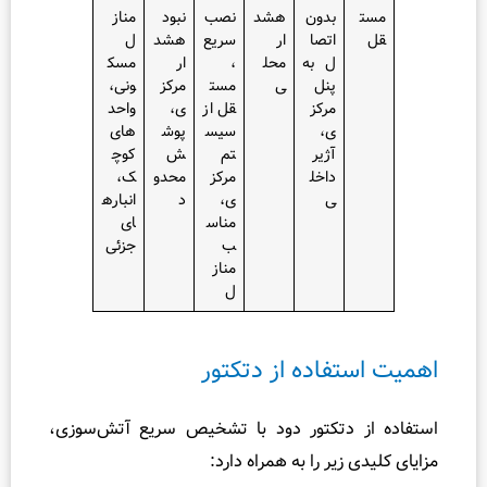
بدون
هشد
نصب
نبود
مناز
اتصا
ار
سریع
هشد
ل
ل به
محل
،
ار
مسک
پنل
ی
مست
مرکز
ونی،
مرکز
قل از
ی،
واحد
ی،
سیس
پوش
های
آژیر
تم
ش
کوچ
داخل
مرکز
محدو
ک،
ی
ی،
د
انباره
مناس
ای
ب
جزئی
مناز
ل
فاده از دتکتور
 دتکتور دود با تشخیص سریع آتش‌سوزی،
زیر را به همراه دارد: