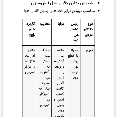
 ندادن دقیق محل آتش‌سوزی
نبودن برای فضاهای بدون کانال هوا
روش
مزایا
معایب
کاربرد
تشخی
های
ص
رایج
دود
انحراف
مناس
حساس
منازل،
یا قطع
ب
یت
ادارات،
پرتو
آتش‌س
کمتر
هتل‌ها
نور
وزی‌ها
به
، مراکز
توسط
ی
آتش‌ه
عمومی
دود
آرام،
ای
آلارم
سریع،
کاذب
نیاز به
کمتر،
تمیزکار
ایمن و
ی
بدون
دوره‌ای
مواد
رادیواک