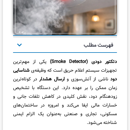
ک
ال
ی
ب
ر
ه
طلب
ک
ر
Smoke )
یکی از مهم‌ترین
د
تم اعلام حریق است که وظیفه‌ی
شناسایی
ن
 آتش‌سوزی و
ارسال هشدار
در کوتاه‌ترین
و
ا بر عهده دارد. این دستگاه با تشخیص
ت
ود، نقش کلیدی در کاهش تلفات جانی و
ن
ظ
 ایفا می‌کند و امروزه در ساختمان‌های
ی
اری و صنعتی به‌عنوان یک الزام ایمنی
م
ود.
پ