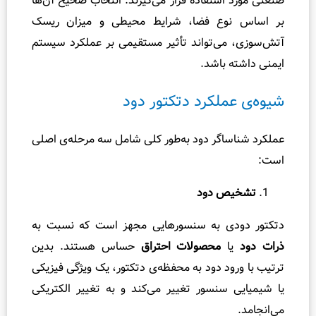
ستفاده قرار می‌گیرند. انتخاب صحیح آن‌ها
ی
ع فضا، شرایط محیطی و میزان ریسک
ر
ی‌تواند تأثیر مستقیمی بر عملکرد سیستم
ا
باشد.
ط
م
لکرد دتکتور دود
ی
ن
گر دود به‌طور کلی شامل سه مرحله‌ی اصلی
ا
ن
آ
 دود
ب
گ
ی به سنسورهایی مجهز است که نسبت به
ر
محصولات احتراق
حساس هستند. بدین
م
د دود به محفظه‌ی دتکتور، یک ویژگی فیزیکی
ک
ن
سنسور تغییر می‌کند و به تغییر الکتریکی
+