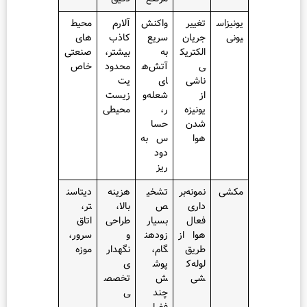
س
تغییر
واکنش
آلارم
محیط‌
جریان
سریع
کاذب
های
الکتریک
به
بیشتر،
صنعتی
ی
آتش‌ه
محدود
خاص
ناشی
ای
یت
از
شعله‌و
زیست‌
یونیزه
ر،
محیطی
شدن
حسا
هوا
س به
دود
ریز
نمونه‌بر
تشخی
هزینه
دیتاسن
داری
ص
بالا،
تر،
فعال
بسیار
طراحی
اتاق
هوا از
زودهن
و
سرور،
طریق
گام،
نگهدار
موزه
لوله‌ک
پوش
ی
شی
ش
تخصص
چند
ی
فضا