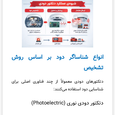
ر
و
گ
س
ک
ت
چ
ی
ناساگر دود بر اساس روش
س
ت
؟
را
ودی معمولاً از چند فناوری اصلی برای
ه
استفاده می‌کنند:
ک
ا
(Photoelectric)
ر
ه