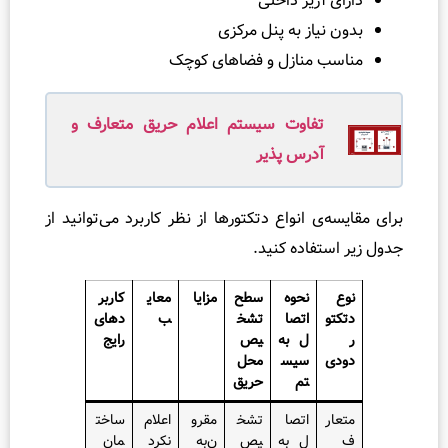
آژیر داخلی
یاز به پنل مرکزی
منازل و فضاهای کوچک
تفاوت سیستم اعلام حریق متعارف و
آدرس پذیر
 انواع دتکتورها از نظر کاربرد می‌توانید از
فاده کنید.
نحوه
سطح
مزایا
معای
کاربر
اتصا
تشخ
ب
دهای
ل به
یص
رایج
سیس
محل
تم
حریق
اتصا
تشخ
مقرو
اعلام
ساخت
ل به
یص
ن‌به‌
نکرد
مان‌