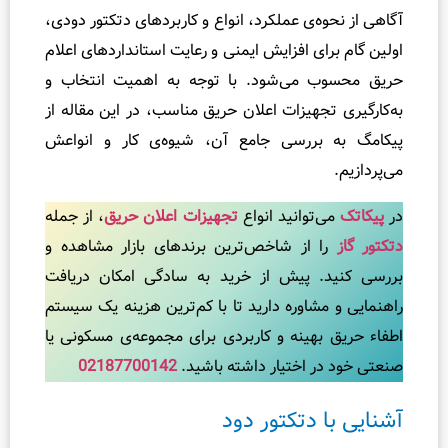
ر
ه‌ی عملکرد، انواع و کاربردهای دتکتور دودی،
ش
ای افزایش ایمنی و رعایت استانداردهای اعلام
ر
 می‌شود. با توجه به اهمیت انتخاب و
ت
جهیزات اعلان حریق مناسب، در این مقاله از
را
بررسی جامع آن، شیوه‌ی کار و انواعش
ن
س
م
‌توانید انواع
تجهیزات اعلان حریق
، از جمله
ی
 از شاخص‌ترین برندهای بازار مشاهده و
ت
. پیش از خرید به سادگی امکان دریافت
ر
شاوره دارید تا با کم‌ترین هزینه یک سیستم
آ
هینه و کاربردی برای مجموعه‌ی مسکونی یا
م
 اختیار داشته باشید.
02187700142
و
ز
 دتکتور دود
ش
ه