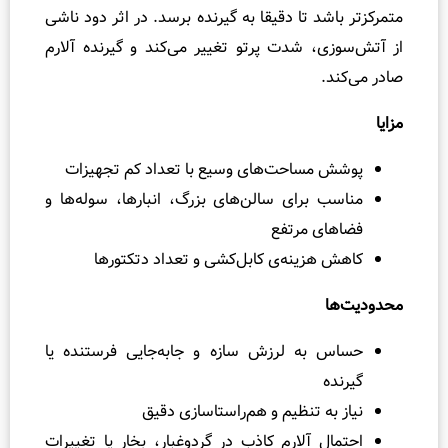
د تا دقیقا به گیرنده برسد. در اثر دود ناشی
آشنایی با دتکتور
، شدت پرتو تغییر می‌کند و گیرنده آلارم
شیوه‌ی عملکرد دت
انواع شناساگر 
انواع دتکتور دودی
اهمیت استفاده از
ساحت‌های وسیع با تعداد کم تجهیزات
تفاوت دتکتور دو
برای سالن‌های بزرگ، انبارها، سوله‌ها و
شیوه‌ی نصب دتکت
 مرتفع
زینه‌ی کابل‌کشی و تعداد دتکتورها
روش تست دتکتو
دتکتور دود، نیاز 
سوالات متداول
به لرزش سازه و جابه‌جایی فرستنده یا
ه تنظیم و هم‌راستاسازی دقیق
 آلارم کاذب در گردوغبار، بخار یا تغییرات