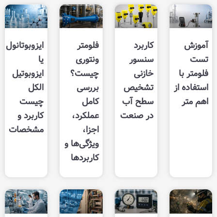
کاربرد
فلومتر
ایزوبوتانول
سنسور
ونتوری
یا
خازنی
چیست؟
ایزوبوتیل
تشخیص
بررسی
الکل
سطح آب
کامل
چیست
در صنعت
عملکرد،
کاربرد و
اجزا،
مشخصات
ویژگی‌ها و
کاربردها