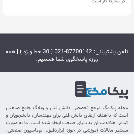
ست.
تلفن پشتیبانی: 87700142-021 ( 30 خط ویژه ) | همه
وزه پاسخگوی شما هستیم.
دریافت
شبکه
خبرنامه
های
اجتماعی
برای
رجع تخصصی دانش فنی و وبلاگ جامع صنعتی
با
رتقای دانش فنی برای مهندسان، دانشجویان و
خبر
ان به دنیای صنعت ایجاد شده است. ما به صورت
شدن
وزشی در حوزه ابزاردقیق، اتوماسیون صنعتی،