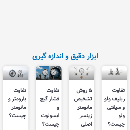
 فنی
و مقایسه
فروشگاه
پیکاتک
ه دانلودها
زار دقیق و اندازه گیری
۵ روش
تفاوت
تفاوت
تشخیص
فشار گیج
بارومتر و
مانومتر
و
مانومتر
زینسر
ابسولوت
چیست؟
اصلی
چیست؟