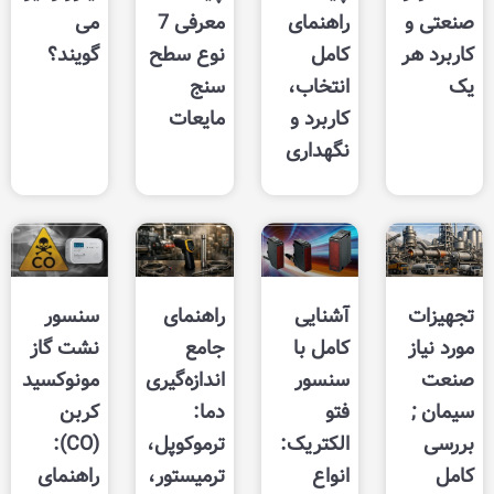
راهنمای
معرفی 7
می
کامل
نوع سطح
گویند؟
انتخاب،
سنج
کاربرد و
مایعات
نگهداری
آشنایی
راهنمای
سنسور
کامل با
جامع
نشت گاز
سنسور
اندازه‌گیری
مونوکسید
فتو
دما:
کربن
الکتریک:
ترموکوپل،
(CO):
انواع
ترمیستور،
راهنمای