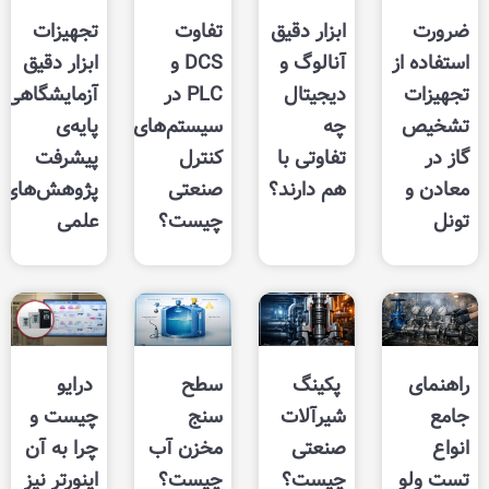
ابزار دقیق
تفاوت
تجهیزات
آنالوگ و
DCS و
ابزار دقیق
دیجیتال
PLC‌ در
آزمایشگاهی؛
چه
سیستم‌های
پایه‌ی
تفاوتی با
کنترل
پیشرفت
هم دارند؟
صنعتی
پژوهش‌های
چیست؟
علمی
پکینگ
سطح
درایو
شیرآلات
سنج
چیست و
صنعتی
مخزن آب
چرا به آن
چیست؟
چیست؟
اینورتر نیز