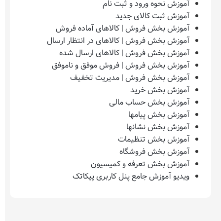
وه ورود و ثبت نام
بت کالای جدید
نحوه
خش فروش | کالاهای آماده فروش
ورود
ش فروش | کالاهای در انتظار ارسال
و
خش فروش | کالاهای ارسال شده
خش فروش | فروش موفق و ناموفق
ثبت
خش فروش | مدیریت تخفیف
نام
خش خرید
خش حساب مالی
جهت
خش پیامها
دسترسی
خش نشانها
به
خش تنظیمات
پنل
خش فروشگاه
سایت
خش تعرفه و کمیسیون
پیکاتک
وزش جامع پنل کاربری پیکاتک
ابتدا
لازم
هستش