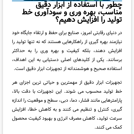
10
ر با استفاده از ابزار دقیق
اشتباه
سب، بهره‌ وری و سودآوری خط
ید را افزایش دهیم؟
رایج
در
نیای رقابتی امروز، صنایع برای حفظ و ارتقاء جایگاه خود
خرید
مند بهره گیری از راهکارهایی هستند که نه تنها تولید را
ابزار
یش دهند، بلکه کیفیت و بهره وری را به حداکثر
دقیق
نند. یکی از کلیدهای اصلی دستیابی به این اهداف،
و
اده صحیح و هوشمندانه از تجهیزات ابزار دقیق است.
راه‌
های
زات ابزار دقیق از مهمترین و حیاتی ترین اجزای هر
جلوگیری
ولید محسوب می‌ شوند. این تجهیزات با دقت بالا،
از
مترهایی مانند فشار، دما، دبی، سطح و موقعیت را اندازه‌
آنها
، کنترل و تنظیم می‌ کنند و به کاهش خطا، افزایش
 تولید، کاهش مصرف انرژی و بهبود کیفیت محصول
می‌ کنند.
۶