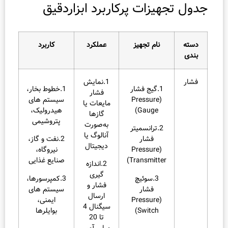
ل تجهیزات پرکاربرد ابزاردقیق
رقابتی
ابزار
دقیق
سته
نام تجهیز
عملکرد
کاربرد
رکورد
ندی
فروش
شار
1.نمایش
بزنیم؟
1.گیج فشار
1.خطوط بخار،
فشار
(Pressure
سیستم‌ های
مایعات یا
Gauge)
هیدرولیک،
گازها
پتروشیمی
۵
به‌صورت
2.ترانسمیتر
آنالوگ یا
فشار
2.نفت و گاز،
راهکار
دیجیتال
(Pressure
نیروگاه،
هوشمندا
Transmitter)
صنایع غذایی
2.اندازه‌
برای
گیری
3.سوئیچ
3.کمپرسورها،
شناخت
فشار و
فشار
سیستم‌ های
ارسال
(Pressure
ایمنی،
دقیق
سیگنال 4
Switch)
بوایلرها
نیاز
تا 20