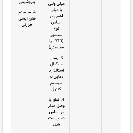
پتروشیمی
میلی ولتی
یا میلی
4. سیستم‌
اهمی بر
های ایمنی
اساس
حرارتی
نوع
سنسور
(RTD یا
مقاومتی)
3.ارسال
سیگنال
استاندارد
دمایی به
سیستم
کنترل
4. قطع یا
وصل مدار
بر اساس
دمای ست
شده