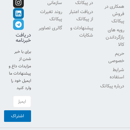
در پیکاتک
سازمانی
 در
دریافت اعتبار
روند تغیرات
از پیکاتک
پیکاتک
پیشنهادات و
گالری تصاویر
ی
دریافت
شکایات
دن
خبرنامه
برای با خبر
شدن از
مزایدات داغ و
پیشنهادات ما
ایمیل خود را
یکاتک
وارد کنید
اشتراک