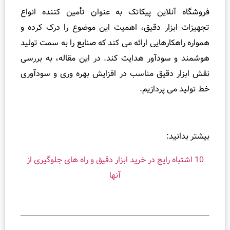
گاه آنلاین پیکاتک به‌ عنوان تأمین‌ کننده انواع
کاربرد
زات ابزار دقیق، اهمیت این موضوع را درک کرده و
عملی
ره راهکارهایی ارائه می‌ کند که صنایع را به سمت تولید
هوش
ند و سودآور هدایت کند. در این مقاله، به بررسی
مصنوعی
ابزار دقیق مناسب در افزایش بهره‌ وری و سودآوری
در
ولید می‌ پردازیم.
بازاریابی
و
فروش
ابزار
ر بدانید:
دقیق
10 اشتباه رایج در خرید ابزار دقیق و راه‌ های جلوگیری از
آنها
چگونه
در
بازار