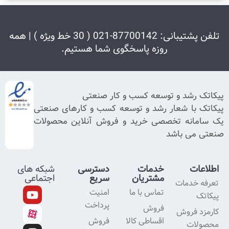
تلفن پشتیبانی: 87700142-021 ( 30 خط ویژه ) | همه
روزه پاسخگوی شما هستیم.
رشد و توسعه کسب و کار صنعتی
با شعار رشد و توسعه کسب و کارهای صنعتی
نه تخصصی خرید و فروش آنلاین محصولات
ی باشد
ت
خدمات
دسترسی
شبکه های
مشتریان
سریع
اجتماعی
خدمات
تماس با ما
امنیت
پرداخت
فروش
 فروش
اقساطی کالا
فروش
ات