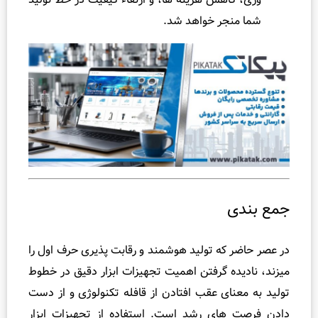
شما منجر خواهد شد.
 بندی
صر حاضر که تولید هوشمند و رقابت پذیری حرف اول را
د، نادیده گرفتن اهمیت تجهیزات ابزار دقیق در خطوط
د به معنای عقب افتادن از قافله تکنولوژی و از دست
 فرصت های رشد است. استفاده از تجهیزات ابزار