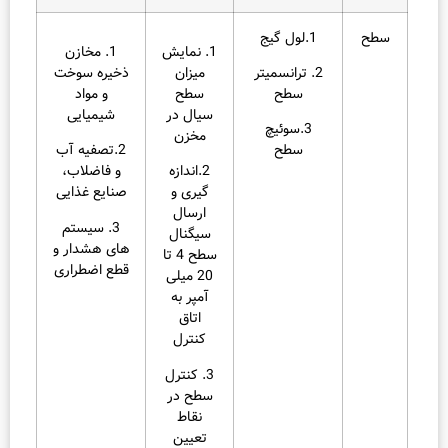
طح
1.لول گیج
1. نمایش
1. مخازن
2. ترانسمیتر
میزان
ذخیره سوخت
سطح
سطح
و مواد
سیال در
شیمیایی
3.سوئیچ
مخزن
سطح
2.تصفیه آب
2.اندازه‌
و فاضلاب،
گیری و
صنایع غذایی
ارسال
3. سیستم‌
سیگنال
های هشدار و
سطح 4 تا
قطع اضطراری
20 میلی
آمپر به
اتاق
کنترل
3. کنترل
سطح در
نقاط
تعیین